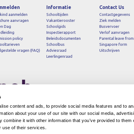
nmelden
Informatie
Contact Us
kind aanmelden
Schooltijden
Contactgegevens
chure aanvragen
Vakantierooster
Ziek melden
en Dag
Schoolgids
Busvervoer
dleiding
Inspectierapport
Verlof aanvragen
ission policy
Beleidsdocumenten
Parental leave from
ooltarieven
Schoolbus
Singapore form
lgestelde vragen (FAQ)
Adviesraad
Uitschrijven
Leerlingenraad
s
ise content and ads, to provide social media features and to an
rmation about your use of our site with our social media, advertis
 combine it with other information that you’ve provided to them o
 use of their services.