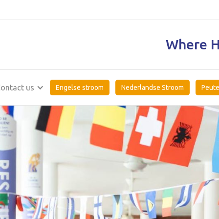
Where H
ontact us
Engelse stroom
Nederlandse Stroom
Peute