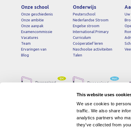
Onze school
Onderwijs
Aa
Onze geschiedenis
Peuterschool
Uw 
Onze ambitie
Nederlandse Stroom
Bro
Onze aanpak
Engelse stroom
Op
Examencommissie
International Primary
Ron
Vacatures
Curriculum
Adm
Team
Coöperatief leren
Sch
Ervaringen van
Naschoolse activiteiten
Vee
Blog
Talen
This website uses cookie
We use cookies to personal
traffic. We also share info
analytics partners who may
they’ve collected from your