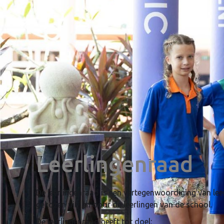
Leerlingenraad
De leerlingenraad is een vertegenwoordiging van le
gekozen uit- en door de leerlingen van de school.
De leerlingenraad heeft tot doel: