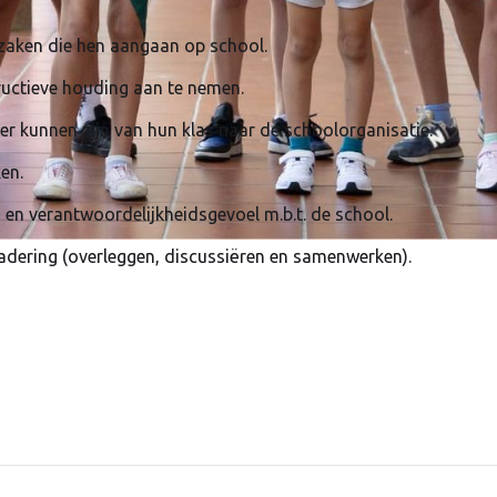
 zaken die hen aangaan op school.
tructieve houding aan te nemen.
er kunnen zijn van hun klas naar de schoolorganisatie.
en.
d en verantwoordelijkheidsgevoel m.b.t. de school.
rgadering (overleggen, discussiëren en samenwerken).