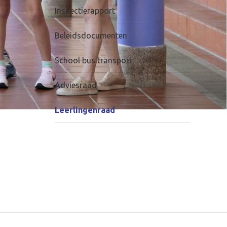
Inspectierapport
Beleidsdocumenten
School bus transport
Adviesraad
Leerlingenraad