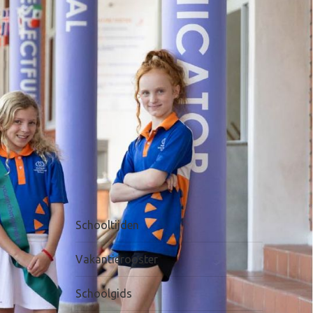
Schooltijden
Vakantierooster
Schoolgids