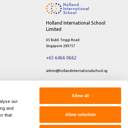
Holland International School
Limited
65 Bukit Tinggi Road
Singapore 289757
+65 6466 0662
admin@hollandinternationalschool.sg
CPE Registration no. 198202285D
[view]
Period of registration: 16 June 2025
Allow all
alyse our
to 15 May 2031
ing and
Privacy Policy
Allow selection
r that