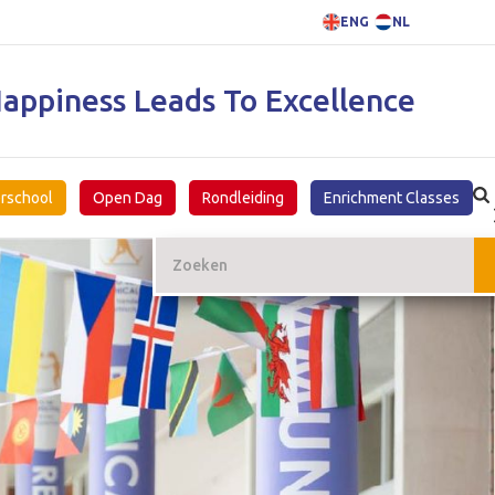
ENG
NL
appiness Leads To Excellence
rschool
Open Dag
Rondleiding
Enrichment Classes