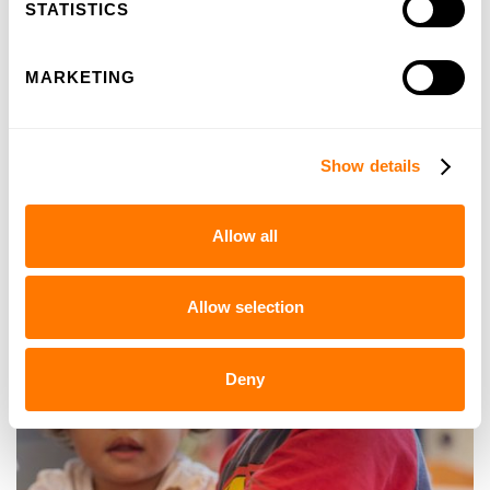
STATISTICS
MARKETING
Show details
100 jaar ervaring
Allow all
Allow selection
Deny