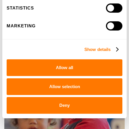
STATISTICS
MARKETING
Show details
100 jaar ervaring
Allow all
Allow selection
Deny